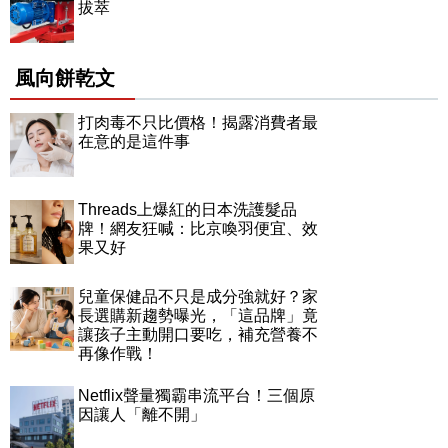
拔萃
風向餅乾文
打肉毒不只比價格！揭露消費者最
在意的是這件事
Threads上爆紅的日本洗護髮品
牌！網友狂喊：比京喚羽便宜、效
果又好
兒童保健品不只是成分強就好？家
長選購新趨勢曝光，「這品牌」竟
讓孩子主動開口要吃，補充營養不
再像作戰！
Netflix聲量獨霸串流平台！三個原
因讓人「離不開」