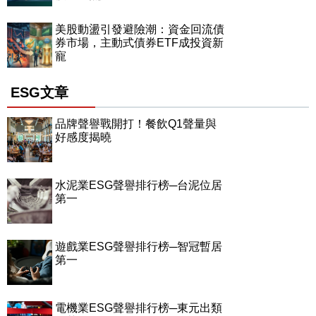
美股動盪引發避險潮：資金回流債
券市場，主動式債券ETF成投資新
寵
ESG文章
品牌聲譽戰開打！餐飲Q1聲量與
好感度揭曉
水泥業ESG聲譽排行榜─台泥位居
第一
遊戲業ESG聲譽排行榜─智冠暫居
第一
電機業ESG聲譽排行榜─東元出類