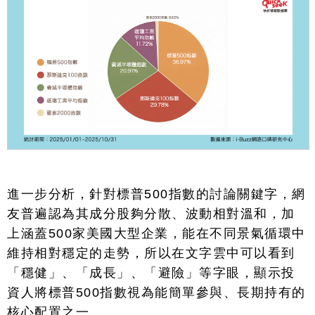
進一步分析，針對標普
500
指數的討論關鍵字，網
友普遍認為其成分股夠分散、波動相對溫和，加
上涵蓋
500
家美國大型企業，能在不同景氣循環中
維持相對穩定的走勢，所以在文字雲中可以看到
「穩健」、「成長」、「避險」等字眼，顯示投
資人將標普
500
指數視為能簡單參與、長期持有的
核心配置之一。