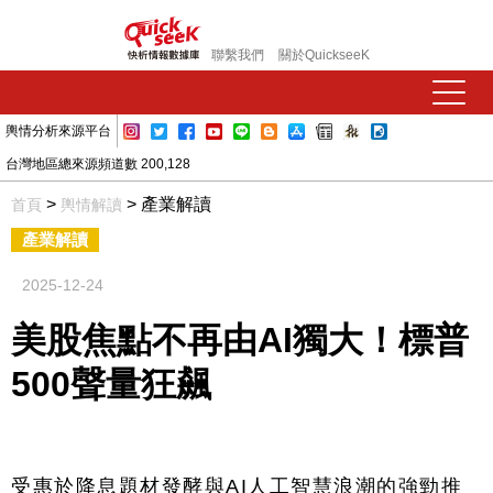
聯繫我們
關於QuickseeK
輿情分析來源平台
台灣地區總來源頻道數 200,128
>
> 產業解讀
首頁
輿情解讀
產業解讀
2025-12-24
美股焦點不再由AI獨大！標普
500聲量狂飆
受惠於降息題材發酵與
AI
人工智慧浪潮的強勁推