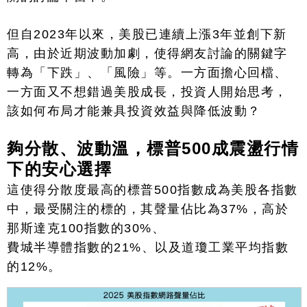
但自
2023
年以來，美股已連續上漲
3
年並創下新
高，由於近期波動加劇，使得網友討論的關鍵字
轉為「下跌」、「風險」等。一方面擔心回檔、
一方面又不想錯過美股成長，投資人開始思考，
該如何布局才能兼具投資效益與降低波動？
夠分散、波動溫，標普
500
成震盪行情
下的安心選擇
這使得分散度最高的標普
500
指數成為美股各指數
中，最受關注的標的，其聲量佔比為
37%
，高於
那斯達克
100
指數的
30%
、
費城半導體指數的
21%
、以及道瓊工業平均指數
的
12%
。