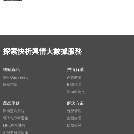
探索快析輿情大數據服務
網站資訊
輿情解讀
關於QuickseeK
產業解讀
職缺招募
ESG文章
風向餅乾文
產品服務
解決方案
輿情監測系統
聲譽管理
電子報即時通報
危機處理
LINE智能通報
媒體公關
APP隨身輿情庫