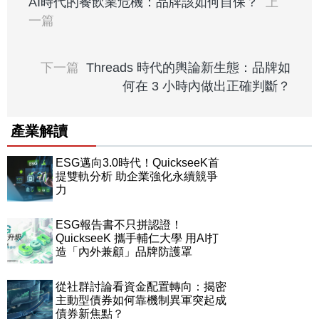
AI時代的餐飲業危機：品牌該如何自保？
上
一篇
下一篇
Threads 時代的輿論新生態：品牌如
何在 3 小時內做出正確判斷？
產業解讀
ESG邁向3.0時代！QuickseeK首
提雙軌分析 助企業強化永續競爭
力
ESG報告書不只拼認證！
QuickseeK 攜手輔仁大學 用AI打
造「內外兼顧」品牌防護罩
從社群討論看資金配置轉向：揭密
主動型債券如何靠機制異軍突起成
債券新焦點？