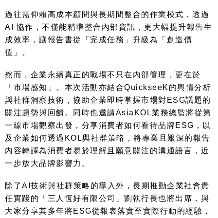
過往需仰賴高成本顧問與長期間整合的作業模式，透過
AI
協作，不僅能精準整合內部資訊，更大幅提升報告生
成效率，讓報告書從「完成任務」升級為「創造價
值」。
然而，企業永續真正的戰場不只在內部管理，更在於
「市場感知」。本次活動亦結合
QuickseeK
的輿情分析
與社群洞察技術，協助企業即時掌握市場對
ESG
議題的
關注趨勢與回饋。同時也邀請
AsiaKOL
業務總監將從第
一線市場觀察出發，分享消費者如何看待品牌
ESG
，以
及企業如何透過
KOL
與社群策略，將專業且艱深的報告
內容轉譯為消費者易於理解且願意關注的溝通語言，近
一步放大品牌影響力。
除了
AI
技術與社群策略的導入外，長期推動企業社會責
任實踐的「三人恆好有限公司」劉執行長也將出席，與
大家分享其多年將
ESG
從報表落實至實際行動的經驗，