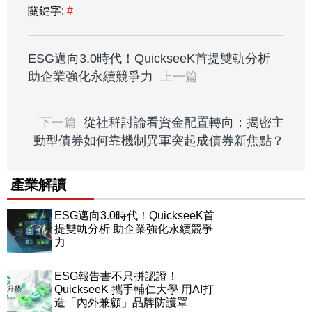
關鍵字:
#
ESG邁向3.0時代！QuickseeK首提雙軌分析
助企業強化永續競爭力
上一篇
下一篇
從社群討論看資金配置轉向：揭密主
動型債券如何靠機制異軍突起成債券新焦點？
產業解讀
ESG邁向3.0時代！QuickseeK首
提雙軌分析 助企業強化永續競爭
力
ESG報告書不只拼認證！
QuickseeK 攜手輔仁大學 用AI打
造「內外兼顧」品牌防護罩