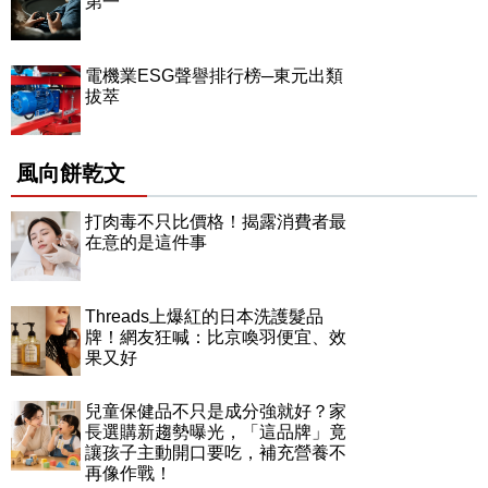
第一
電機業ESG聲譽排行榜─東元出類
拔萃
風向餅乾文
打肉毒不只比價格！揭露消費者最
在意的是這件事
Threads上爆紅的日本洗護髮品
牌！網友狂喊：比京喚羽便宜、效
果又好
兒童保健品不只是成分強就好？家
長選購新趨勢曝光，「這品牌」竟
讓孩子主動開口要吃，補充營養不
再像作戰！