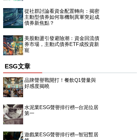
從社群討論看資金配置轉向：揭密
主動型債券如何靠機制異軍突起成
債券新焦點？
美股動盪引發避險潮：資金回流債
券市場，主動式債券ETF成投資新
寵
ESG文章
品牌聲譽戰開打！餐飲Q1聲量與
好感度揭曉
水泥業ESG聲譽排行榜─台泥位居
第一
遊戲業ESG聲譽排行榜─智冠暫居