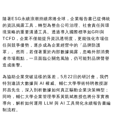
隨著
ESG
永續浪潮持續席捲全球，企業報告書已從傳統
的資訊揭露工具，轉型為整合公司治理、社會責任與環
境策略的重要溝通工具。透過導入國際標準如
GRI
與
TCFD
，企業不僅能提升資訊透明度，更能強化市場信
任與競爭優勢，逐步成為企業經營中的「品牌防護
罩」。然而，若僅著重於內部數據揭露，忽略外部消費
者市場觀點，一旦面臨公關危風險，仍可能對品牌聲譽
造成衝擊。
為協助企業突破這樣的落差，
5
月
22
日的研討會，我們
特別邀請大數據與
AI
權威、輔仁大學學術特聘教授謝
邦昌先生，深入剖析數據如何真正驅動企業決策轉型
;
同時，輔仁大學企業管理學系黃凱斌教授也將分享實務
導向，解析如何運用
LLM
與
AI
工具簡化永續報告書編
制流程。