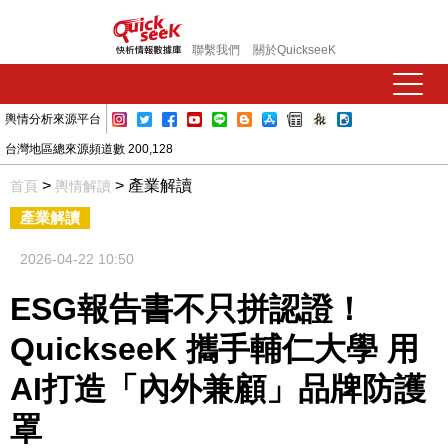
聯繫我們
關於QuickseeK
輿情分析來源平台
台灣地區總來源頻道數 200,128
>
> 產業解讀
首頁
輿情解讀
產業解讀
2026-04-22 10:50
ESG報告書不只拼認證！
QuickseeK 攜手輔仁大學 用
AI打造「內外兼顧」品牌防護
罩