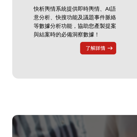
快析輿情系統提供即時輿情、AI語
意分析、快搜功能及議題事件脈絡
等數據分析功能，協助您產製提案
與結案時的必備洞察數據！