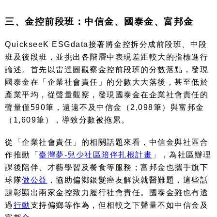
三、金控前段班：中信金、國泰金、富邦金
QuickseeK ESGdata
接著將金控拆分成前段班、中段
班及後段班，並挑出各階層中表現差距較大的指標進行
論述。首先以雷達圖觀察金控前段班的分數落點，發現
國泰金在「企業社會責任」的分數大大落後，甚至低於
產業平均，從聲量觀察，發現國泰金在企業社會責任的
聲量僅
590
筆，遠遠不及中信金（
2,098
筆）與富邦金
（
1,609
筆），導致分數被拖累。
從「企業社會責任」的相關話題來看，中信金與社區合
作推動「
臺灣夢-
兒少社區陪伴扎根計畫
」，為社區辦理
課後陪伴、才藝學習及餐食等服務；富邦金也攜手旗下
球隊
做公益
，協助偏鄉銀髮癌友解決就醫難題，這些話
題彰顯出兩家金控致力履行社會責任。國泰金雖也有透
過
行動
支持偏鄉等作為，但相較之下聲量不如中信金及