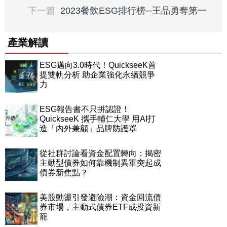
下一篇
2023餐飲ESG排行榜─王品勇奪第一
產業解讀
ESG邁向3.0時代！QuickseeK首
提雙軌分析 助企業強化永續競爭
力
ESG報告書不只拼認證！
QuickseeK 攜手輔仁大學 用AI打
造「內外兼顧」品牌防護罩
從社群討論看資金配置轉向：揭密
主動型債券如何靠機制異軍突起成
債券新焦點？
美股動盪引發避險潮：資金回流債
券市場，主動式債券ETF成投資新
寵