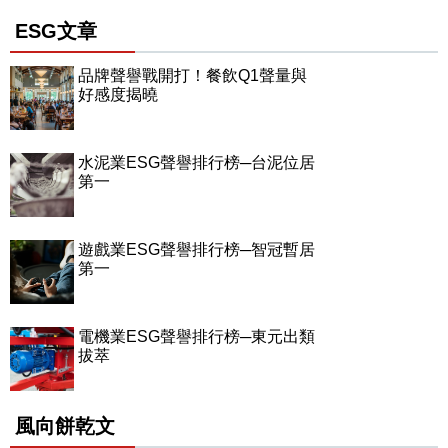
ESG文章
品牌聲譽戰開打！餐飲Q1聲量與
好感度揭曉
水泥業ESG聲譽排行榜─台泥位居
第一
遊戲業ESG聲譽排行榜─智冠暫居
第一
電機業ESG聲譽排行榜─東元出類
拔萃
風向餅乾文