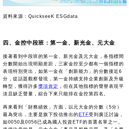
資料來源：
QuickseeK ESGdata
四、金控中段班：第一金、新光金、元大金
接著看到中段班的第一金、新光金及元大金，各指標間
分數開始出現明顯差距，三家金控至少都有一個指標的
表現特別突出，如第一金在「創新能力」的分數接近
6
分，從話題觀察發現，第一金持續支持企業創新及升級
轉型，獲得許多
獎項肯定
，但在其他指標的聲譽表現平
淡且缺乏聲量，綜合下來只能排在金控第四名。
再來看到「財務績效」方面，以元大金的分數（
5
分）
最為突出，主要是旗下投信推出的
ETF
受到廣泛討論，
如
0050
及
0056
已成為國人投資
ETF
的首選名單之一。