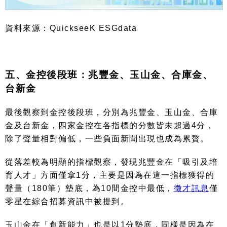
資料來源：
QuickseeK ESGdata
五、金控後段班：兆豐金、玉山金、合庫金、
台新金
最後觀察到金控後段班，分別為兆豐金、玉山金、合庫
金及台新金，四家金控在各指標的分數皆未超過
4
分，
除了聲量相對偏低，一些負面新聞出現也成為累贅。
從落差較為明顯的指標觀察，發現兆豐金在「吸引及培
育人才」方面僅拿
1
分，主要是因為在這一指標獲得的
聲量（
180
筆）墊底，為
10
間金控中最低，
徵才訊息
僅
零星在綜合招募資訊中被提到。
玉山金在「創新能力」也是以
1
分墊底，同樣是因為在