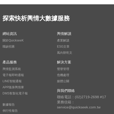
探索快析輿情大數據服務
網站資訊
輿情解讀
關於QuickseeK
產業解讀
職缺招募
ESG文章
風向餅乾文
產品服務
解決方案
輿情監測系統
聲譽管理
電子報即時通報
危機處理
LINE智能通報
媒體公關
APP隨身輿情庫
與我們聯絡
DMS客製化電子報
聯絡電話：(02)2719-2698 #17
業務信箱：
數據報告
service@quickseek.com.tw
例行性報告