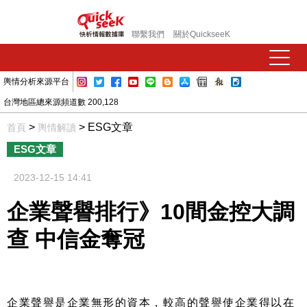
聯繫我們
關於QuickseeK
輿情分析來源平台
台灣地區總來源頻道數 200,128
>
> ESG文章
首頁
輿情解讀
ESG文章
2023-12-15 14:41
企業聲譽排行》10間金控大調
查 中信金奪冠
企業聲譽是企業無形的資本，較高的聲譽使企業得以在