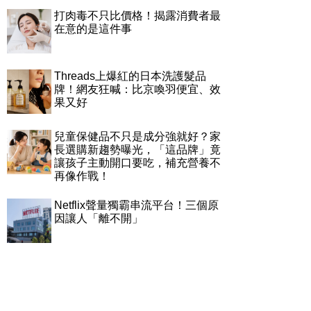
打肉毒不只比價格！揭露消費者最
在意的是這件事
Threads上爆紅的日本洗護髮品
牌！網友狂喊：比京喚羽便宜、效
果又好
兒童保健品不只是成分強就好？家
長選購新趨勢曝光，「這品牌」竟
讓孩子主動開口要吃，補充營養不
再像作戰！
Netflix聲量獨霸串流平台！三個原
因讓人「離不開」