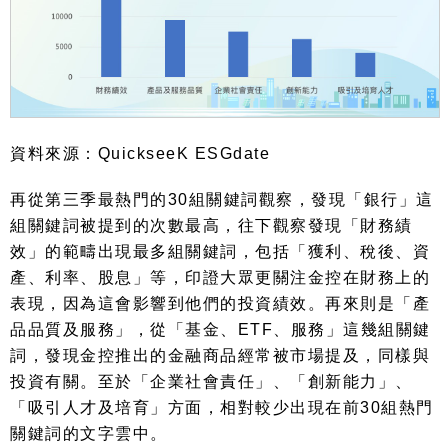
資料來源：
QuickseeK ESGdate
再從第三季最熱門的
30
組關鍵詞觀察，發現「銀行」這
組關鍵詞被提到的次數最高，往下觀察發現「財務績
效」的範疇出現最多組關鍵詞，包括「獲利、稅後、資
產、利率、股息」等，印證大眾更關注金控在財務上的
表現，因為這會影響到他們的投資績效。再來則是「產
品品質及服務」，從「基金、
ETF
、服務」這幾組關鍵
詞，發現金控推出的金融商品經常被市場提及，同樣與
投資有關。至於「企業社會責任」、「創新能力」、
「吸引人才及培育」方面，相對較少出現在前
30
組熱門
關鍵詞的文字雲中。