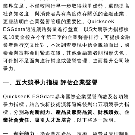
業界立足，不僅較同行早一步取得競爭優勢，還能提高
社會知名度，與消費者具有高度依存關係的金融產業，
更應該明白企業聲譽管理的重要性。
QuickseeK
ESGdata
透過網路聲量進行盤查，以
5
大競爭力指標檢
視
10
間金控在今年第三季的企業聲譽排行，可提供金融
業者進行交叉比對，本次調查發現中信金脫穎而出，國
泰金與富邦金則緊追在後，其他金融業者則相形失色，
可針對不足面向進行補強或聲譽管理，進而提升公司競
爭力。
一、五大競爭力指標 評估企業聲譽
QuickseeK ESGdata
參考國際企業聲譽商數及各項競
爭力指標，結合快析技術演算邏輯後列出五項競爭力指
標，分別為
創新能力、產品及服務品質、財務績效、企
業社會責任、吸引人才及培育
，以下將逐一說明。
一、創新能力
：指企業在產品、技術、經營及管理制度