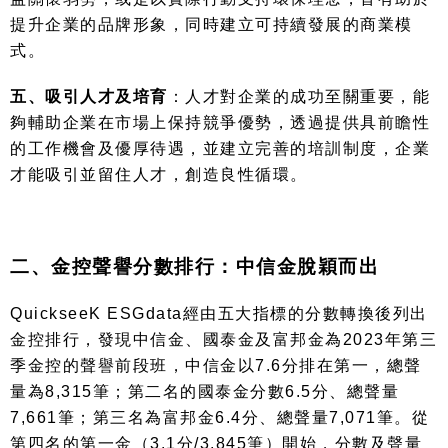
提升企業的品牌形象，同時建立可持續發展的商業模
式。
五、吸引人才及培育
：人才對企業的成功至關重要，能
夠輔助企業在市場上保持競爭優勢，透過提供具前瞻性
的工作機會及優厚待遇，並建立完善的培訓制度，企業
才能吸引並留住人才，創造良性循環。
二、金控聲譽分數排行：中信金脫穎而出
QuickseeK ESGdata
經由五大指標的分數轉換後列出
金控排行，發現中信金、國泰金及富邦金為
2023
年第三
季金控的聲譽前段班，中信金以
7.6
分排在第一，總聲
量為
8,315
筆；第二名的國泰金分數
6.5
分、總聲量
7,661
筆；第三名為富邦金
6.4
分、總聲量
7,071
筆。從
第四名的第一金（
3.1
分
/3,845
筆）開始，分數及聲量