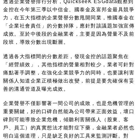
透過企業聲譽排行分析，
QuickseeK ESGdata
觀察到
金控在今年第三季以中信金、國泰金及富邦金最具競爭
力，在五大指標的企業聲譽分數甩開同業，惟國泰金在
「企業社會責任」的分數掉隊，應針對該議題加強宣傳
成效。至於中後段的金融業者，主要是因為聲量不及前
段班，導致分數出現斷層。
透過各大指標間的分數差距，發現金控的話題聚焦在
「經營績效」，其他指標的聲量相對較少，業者可針對
痛點著手調整，在強化企業競爭力的同時，也要讓利害
關係人知道企業正積極做出改變，前提是要先確保有妥
善的溝通管道及曝光成效。
企業聲譽不僅影響著一間公司的成敗，也是危機管理的
重要關鍵，好的口碑自然能為公司帶來正面效益，壞口
碑則可能導致企業危機，傾聽利害關係人（股東、客
戶、員工）的真實想法才能對症下藥，金融業者必然也
明白這個道理，只是缺乏良好的工具來監測評斷。對