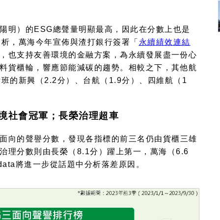
陽明）的
ESG
總聲量明顯最高，因此在分數上也是
剖析，萬海今年宣佈與渣打銀行簽署「
永續績效連結
，也支持友善環境的金融方案，為永續發展盡一份心
料貨櫃輪，響應節能減碳的趨勢。相較之下，其他航
段班的新興（
2.2
分）、台航（
1.9
分）、四維航（
1
境社會冠軍；長榮治理超車
面向的聲譽分數，發現各指標的前三名仍由貨櫃三雄
治理分數則由長榮（
8.1
分）躍上第一，萬海（
6.6
data
將進一步從話題中分析落差原因。