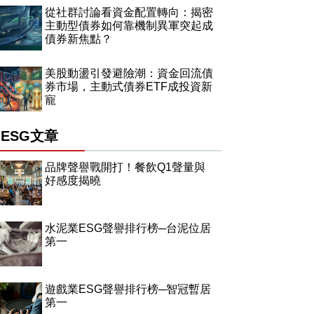
從社群討論看資金配置轉向：揭密
主動型債券如何靠機制異軍突起成
債券新焦點？
美股動盪引發避險潮：資金回流債
券市場，主動式債券ETF成投資新
寵
ESG文章
品牌聲譽戰開打！餐飲Q1聲量與
好感度揭曉
水泥業ESG聲譽排行榜─台泥位居
第一
遊戲業ESG聲譽排行榜─智冠暫居
第一