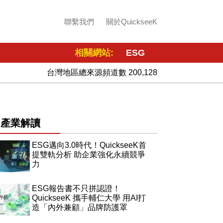
聯繫我們
關於QuickseeK
相關網站:
ESG
台灣地區總來源頻道數 200,128
產業解讀
ESG邁向3.0時代！QuickseeK首
提雙軌分析 助企業強化永續競爭
力
ESG報告書不只拼認證！
QuickseeK 攜手輔仁大學 用AI打
造「內外兼顧」品牌防護罩