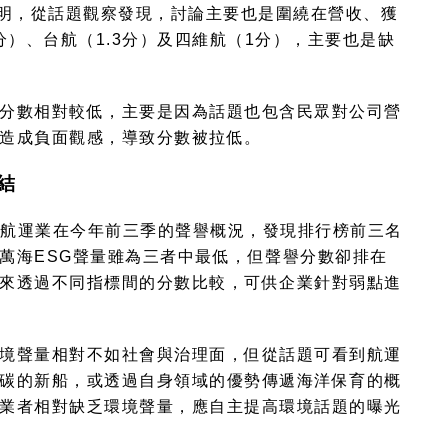
明，從話題觀察發現，討論主要也是圍繞在營收、獲
分）、台航（
1.3
分）及四維航（
1
分），主要也是缺
分數相對較低，主要是因為話題也包含民眾對公司營
造成負面觀感，導致分數被拉低。
結
航運業在今年前三季的聲譽概況，發現排行榜前三名
萬海
ESG
聲量雖為三者中最低，但聲譽分數卻排在
來透過不同指標間的分數比較，可供企業針對弱點進
境聲量相對不如社會與治理面，但從話題可看到航運
碳的新船，或透過自身領域的優勢傳遞海洋保育的概
業者相對缺乏環境聲量，應自主提高環境話題的曝光