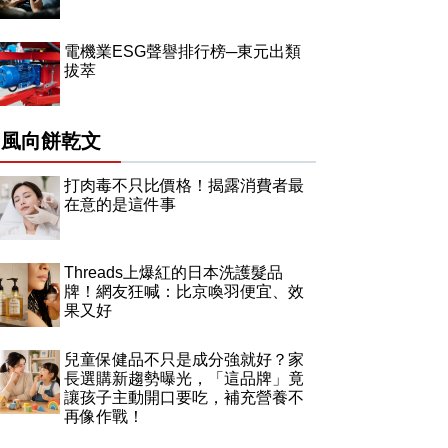
電機業ESG聲譽排行榜─東元出類
拔萃
風向餅乾文
打肉毒不只比價格！揭露消費者最
在意的是這件事
Threads上爆紅的日本洗護髮品
牌！網友狂喊：比京喚羽便宜、效
果又好
兒童保健品不只是成分強就好？家
長選購新趨勢曝光，「這品牌」竟
讓孩子主動開口要吃，補充營養不
再像作戰！