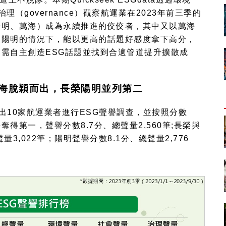
治理（
governance
）觀察航運業在
2023
年前三季的
陽明、萬海）成為永續推進的佼佼者，其中又以萬海
及陽明的情況下，能以更高的話題好感度拿下高分，
，需自主創造
ESG
話題並找到合適管道提升擴散成
海脫穎而出，長榮陽明並列第二
出
10
家航運業者進行
ESG
聲譽調查，並按照分數
海奪得第一，聲譽分數
8.7
分、總聲量
2,560
筆
;
長榮與
聲量
3,022
筆；陽明聲譽分數
8.1
分、總聲量
2,776