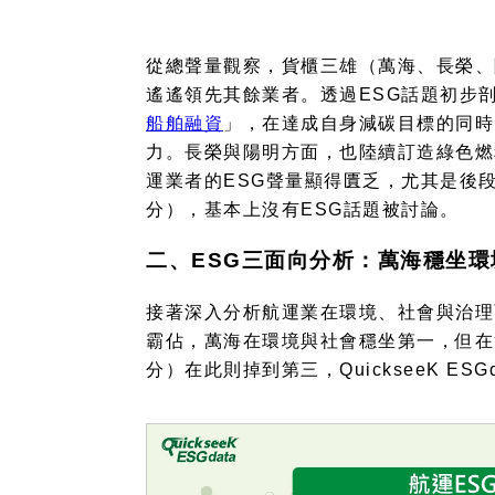
從總聲量觀察，貨櫃三雄（萬海、長榮、
遙遙領先其餘業者。透過
ESG
話題初步
船舶融資
」，在達成自身減碳目標的同時
力。長榮與陽明方面，也陸續訂造綠色燃
運業者的
ESG
聲量顯得匱乏，尤其是後
分），基本上沒有
ESG
話題被討論。
二、
ESG
三面向分析：萬海穩坐環
接著深入分析航運業在環境、社會與治理
霸佔，萬海在環境與社會穩坐第一，但在
分）在此則掉到第三，
QuickseeK ESG