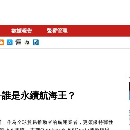
數據報告
聲譽管理
榜─誰是永續航海王？
斷，作為全球貿易推動者的航運業者，更須保持彈性
道上不脫隊。本期
Quickseek ESGdata
透過環境