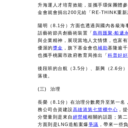
升海運人才培育效能，並攜手環保團體參
金會就會捐出
200
元給「
RE-THINK
重新
陽明（
8.1
分）方面也透過與國內各級海
話藝術節共創藝術裝置「
島雨匯聚‧船遞
與企業精神，展現當地人文情懷，也富有
優渥的
獎金
，旗下基金會也
補助
基隆逾千
也攜手桃園市政府教育局推出「
科普好好
後段班的台航（
3.5
分）、新興（
2.6
分）
落後。
(三)
治理
長榮（
8.1
分）在治理分數爬升至第一名
務公司合資建設
高雄港第七貨櫃中心
，提
分聲量則是來自
經營權
相關的話題；第二
方面則是
LNG
造船案爆
爭議
，帶來一些