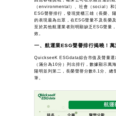
（
environmental
）、社會（
social
）和
ESG
聲譽排行，發現貨櫃三雄（長榮、
的表現最為出眾，在
ESG
聲量不及長榮
至於其他航運業者則明顯缺乏
ESG
聲量
效。
一、航運業
ESG
聲譽排行揭曉！萬
QuickseeK ESGdata
綜合市值及聲量選
（滿分為
10
分）列出排行，數據顯示萬
陽明並列第二，長榮聲譽分數
8.1
分、總
筆。