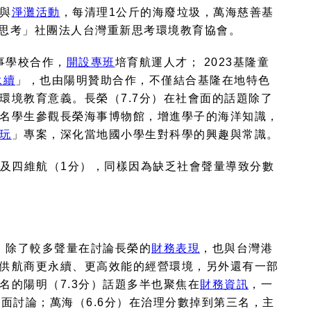
與
淨灘活動
，每清理
1
公斤的海廢垃圾，萬海慈善基
思考」社團法人台灣重新思考環境教育協會。
事學校合作，
開設專班
培育航運人才；
2023
基隆童
永續
」，也由陽明贊助合作，不僅結合基隆在地特色
環境教育意義。長榮（
7.7
分）在社會面的話題除了
名學生參觀長榮海事博物館，增進學子的海洋知識，
玩
」專案，深化當地國小學生對科學的興趣與常識。
及四維航（
1
分），同樣因為缺乏社會聲量導致分數
，除了較多聲量在討論長榮的
財務表現
，也與台灣港
供航商更永續、更高效能的經營環境，另外還有一部
名的陽明（
7.3
分）話題多半也聚焦在
財務資訊
，一
負面討論；萬海（
6.6
分）在治理分數掉到第三名，主