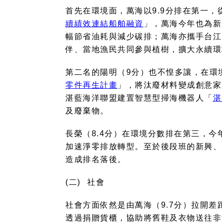
首先在環境面，萬海以
9.9
分排在第一，
續績效連結船舶融資
」，萬海今年也為新
幅節省油耗與減少碳排；萬海亦攜手台江
伴、當地漁民共同參與植樹，擴大永續環
第二名的陽明（
9
分）也不惶多讓，在環
零件再生計畫
」，將汰廢材料變成創意家
湛藍海洋聯盟建置智慧型掃海機器人「
湛
及廢棄物。
長榮（
8.4
分）在環境分數排在第三，今
加速淨零排放轉型。至於後段班的新興、
造成排名落後。
(二)
社會
社會方面依然是由萬海（
9.7
分）拉開差
透過捐贈貨櫃，協助將舊鞋及衣物送往非