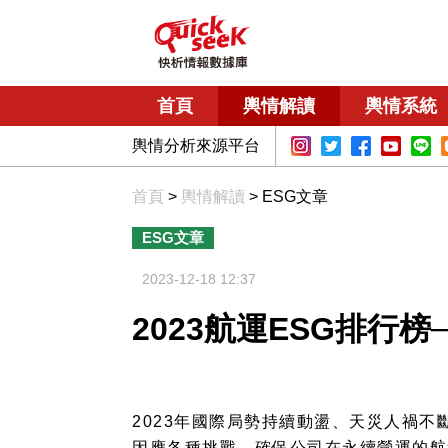
首頁
輿情解讀
輿情系統
輿情分析來源平台
首頁
>
輿情解讀
> ESG文章
ESG文章
2023-12-18 12:37
2023航運ESG排行
2023
年國際局勢持續動盪、天災人禍不
因應各種挑戰，確保公司在永續營運的航