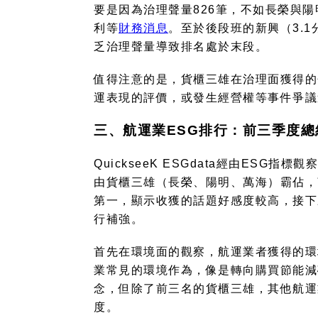
要是因為治理聲量
826
筆，不如長榮與陽
利等
財務消息
。至於後段班的新興（
3.1
乏治理聲量導致排名處於末段。
值得注意的是，貨櫃三雄在治理面獲得的
運表現的評價，或發生經營權等事件爭議
三、航運業
ESG
排行：前三季度總
QuickseeK ESGdata
經由
ESG
指標觀察
由貨櫃三雄（長榮、陽明、萬海）霸佔，
第一，顯示收獲的話題好感度較高，接下
行補強。
首先在環境面的觀察，航運業者獲得的環
業常見的環境作為，像是轉向購買節能減
念，但除了前三名的貨櫃三雄，其他航運
度。