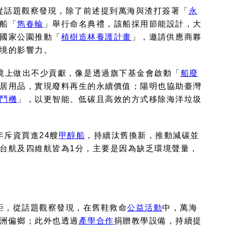
從話題觀察發現，除了前述提到萬海與渣打簽署「
永
船「
雋春輪
」舉行命名典禮，該船採用節能設計，大
國家公園推動「
植樹造林養護計畫
」，邀請供應商夥
境的影響力。
境上做出不少貢獻，像是透過旗下基金會啟動「
船廢
居用品，實現廢料再生的永續價值；陽明也協助臺灣
鬥機
」，以更智能、低碳且高效的方式移除海洋垃圾
年斥資買進
24
艘
甲醇船
，持續汰舊換新，推動減碳並
台航及四維航皆為
1
分，主要是因為缺乏環境聲量，
距，從話題觀察發現，在舊鞋救命
公益活動
中，萬海
洲偏鄉；此外也透過
產學合作
捐贈教學設備，持續提