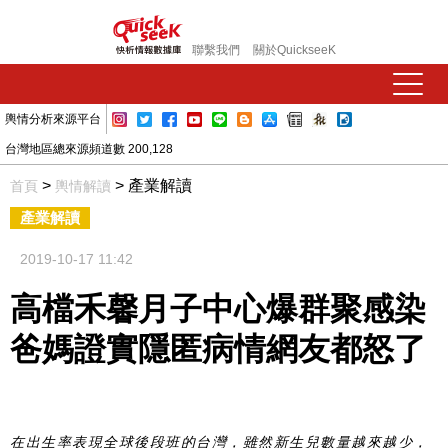
聯繫我們
關於QuickseeK
輿情分析來源平台
台灣地區總來源頻道數 200,128
>
> 產業解讀
首頁
輿情解讀
產業解讀
2019-10-17 11:42
高檔禾馨月子中心爆群聚感染
爸媽證實隱匿病情網友都怒了
在出生率表現全球後段班的台灣，雖然新生兒數量越來越少，