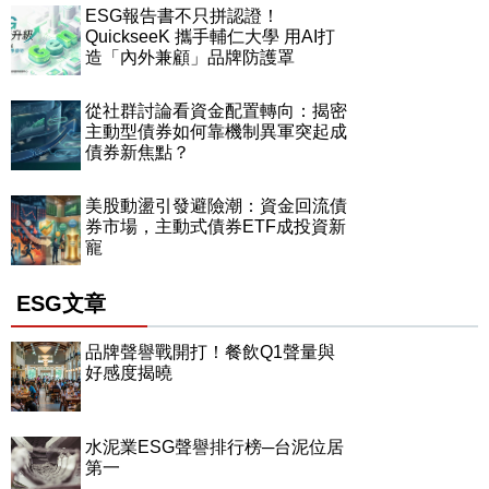
ESG報告書不只拼認證！
QuickseeK 攜手輔仁大學 用AI打
造「內外兼顧」品牌防護罩
從社群討論看資金配置轉向：揭密
主動型債券如何靠機制異軍突起成
債券新焦點？
美股動盪引發避險潮：資金回流債
券市場，主動式債券ETF成投資新
寵
ESG文章
品牌聲譽戰開打！餐飲Q1聲量與
好感度揭曉
水泥業ESG聲譽排行榜─台泥位居
第一