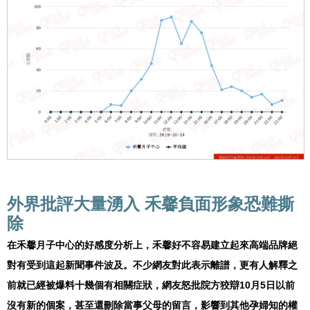
外界批評大量湧入 禾馨負面形象恐難撕
除
在禾馨月子中心的好感度分析上，禾馨好不容易建立起來高端品牌絕
對有受到這起新聞事件波及。不少網友對此表示離譜，更有人解釋之
前就已經被爆料十幾個有相關症狀，網友怒批院方狡辯10月5日以前
沒有新的個案，甚至還刪除當事父母的留言，影響到其他孕婦知的權