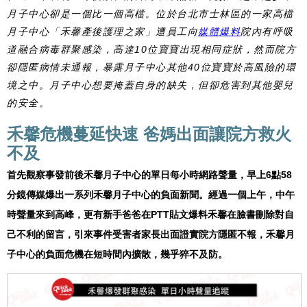
月子中心卻是一個比一個高檔。位於台北市士林區的一家高檔
月子中心「禾馨產後護理之家」遭員工向
媒體爆料
院內有呼吸
道融合病毒群聚感染，高達10位寶寶出現相同症狀，然而院方
卻隱匿病情未通報，暴露月子中心其他40位寶寶於高風險的環
境之中。月子中心想要掩蓋自身的缺失，但卻危害到其他嬰兒
的安全。
禾馨危機蔓延快速 爸媽出面讓院方救火
不及
首先觀察事發前後禾馨月子中心的單日每小時網路聲量，早上6點58
分鏡傳媒爆出一系列禾馨月子中心的負面新聞。經過一個上午，中午
時聲量來到高峰，更有新手爸爸在PTT貼文爆料禾馨在臉書刪除對自
己不利的留言，引來事件受害者家長出面證實院方隱匿不報，禾馨月
子中心的負面危機在短時間內擴散，幾乎猝不及防。