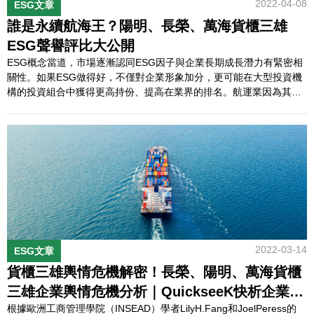
2022-04-08
ESG文章
誰是永續航海王？陽明、長榮、萬海貨櫃三雄
ESG聲譽評比大公開
ESG概念當道，市場逐漸認同ESG因子與企業長期成長潛力有緊密相
關性。如果ESG做得好，不僅對企業形象加分，更可能在大型投資機
構的投資組合中獲得更高持份、提高在業界的排名。航運業因為其行
業特性需要極大的資本支撐，這時大型投資機構的決策，就會產生舉
足輕重的影響力，因此做出行動響應ESG就變得格外重要。以全球最
大的航運業者馬士基為例，其在2021年底承諾，將透過使用替代能源
達成旗下海運船隻在2050年…
2022-03-14
ESG文章
貨櫃三雄輿情危機解密！長榮、陽明、萬海貨櫃
三雄企業輿情危機分析｜QuickseeK快析企業輿
根據歐洲工商管理學院（INSEAD）學者LilyH.Fang和JoelPeress的
情