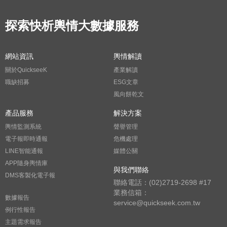
探索快析輿情大數據服務
網站資訊
輿情解讀
關於QuickseeK
產業解讀
職缺招募
ESG文章
風向餅乾文
產品服務
解決方案
輿情監測系統
聲譽管理
電子報即時通報
危機處理
LINE智能通報
媒體公關
APP隨身輿情庫
與我們聯絡
DMS客製化電子報
聯絡電話：(02)2719-2698 #17
業務信箱：
數據報告
service@quickseek.com.tw
例行性報告
主題需求報告