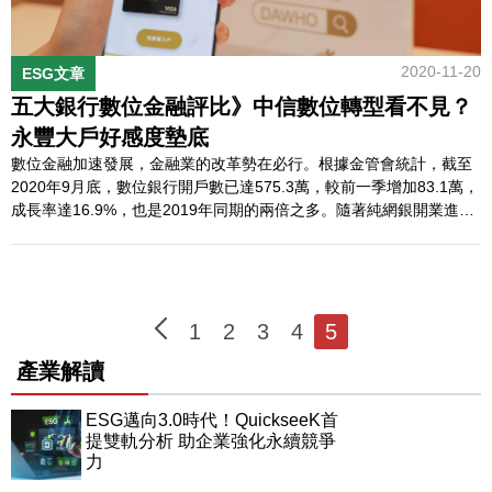
2020-11-20
ESG文章
五大銀行數位金融評比》中信數位轉型看不見？
永豐大戶好感度墊底
數位金融加速發展，金融業的改革勢在必行。根據金管會統計，截至
2020年9月底，數位銀行開戶數已達575.3萬，較前一季增加83.1萬，
成長率達16.9%，也是2019年同期的兩倍之多。隨著純網銀開業進入
倒數，各家銀行數位金融競爭勢必將越來越激烈，競爭力不足的產品
終將被市場淘汰，QuickseeK快析輿情資料庫將剖析目前五大銀行數
位金融服務戰況如何？ATM面臨需求衰退數位金融時代來臨綜觀目前
四大數位…
1
2
3
4
5
產業解讀
ESG邁向3.0時代！QuickseeK首
提雙軌分析 助企業強化永續競爭
力