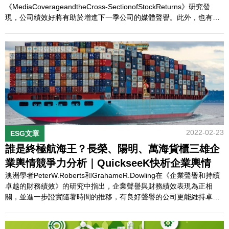
《MediaCoverageandtheCross-SectionofStockReturns》研究發
現，公司績效好將有助於增進下一季公司的媒體聲譽。此外，也有國
內學者研究發現，媒體聲譽對公司績效存在顯著的相互影響關係；因
此，經營公司績效的同時，也應管理好自身企業的輿情聲譽（魏裕
珍、許嫣茹、盧陽正、黃嘉淇，2016…
2022-02-23
ESG文章
誰是終極航海王？長榮、陽明、萬海貨櫃三雄企
業輿情競爭力分析｜QuickseeK快析企業輿情
澳洲學者PeterW.Roberts和GrahameR.Dowling在《企業聲譽和持續
卓越的財務績效》的研究中指出，企業聲譽與財務績效表現為正相
關，並進一步證實隨著時間的推移，有良好聲譽的公司更能維持卓越
的利潤。企業績效的好壞，不只公司負責人關切，還有各個層面的利
害關係人：股東、員工、顧客、上下游廠商、政府或銀行機構、媒體