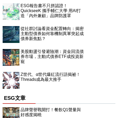
ESG報告書不只拼認證！
QuickseeK 攜手輔仁大學 用AI打
造「內外兼顧」品牌防護罩
從社群討論看資金配置轉向：揭密
主動型債券如何靠機制異軍突起成
債券新焦點？
美股動盪引發避險潮：資金回流債
券市場，主動式債券ETF成投資新
寵
Z世代、α世代爆紅流行語揭祕！
Threads成為最大推手
ESG文章
品牌聲譽戰開打！餐飲Q1聲量與
好感度揭曉