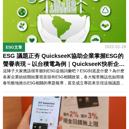
記者等，都會在乎企業的聲譽與財務表現。 為了進一步瞭解企業的輿
情競爭力表…
2022-01-28
ESG文章
ESG 議題正夯 QuickseeK協助企業掌握ESG的
聲譽表現－以台積電為例｜QuickseeK快析企業
這陣子大家應該很常聽到ESG這個詞彙吧？ESG到底是什麼？為什麽
輿情
各家企業紛紛開始重視並頒布ESG相關政策，各大報章雜誌也如雨後
春筍般地推出ESG相關的專題報導，甚至成立專區來呈現這個議題
呢？QuickseeK快析企業輿情馬上帶大家來認識這個正夯的議題！
一、什麼是ESG？為什麼ESG議題現在這麼夯？ESG為3個英文單字
的縮寫，分別為環境保護（E，Environment）、社會責任（S，So…