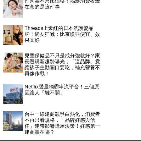
打肉毒不只比價格！揭露消費者最
在意的是這件事
Threads上爆紅的日本洗護髮品
牌！網友狂喊：比京喚羽便宜、效
果又好
兒童保健品不只是成分強就好？家
長選購新趨勢曝光，「這品牌」竟
讓孩子主動開口要吃，補充營養不
再像作戰！
Netflix聲量獨霸串流平台！三個原
因讓人「離不開」
台中一線建商競爭白熱化，消費者
不再只看規格，「品牌好感與信
任」連帶影響購屋決策！好感第一
建商贏在哪？