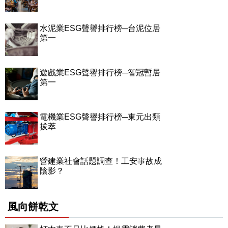
水泥業ESG聲譽排行榜─台泥位居
第一
遊戲業ESG聲譽排行榜─智冠暫居
第一
電機業ESG聲譽排行榜─東元出類
拔萃
營建業社會話題調查！工安事故成
陰影？
風向餅乾文