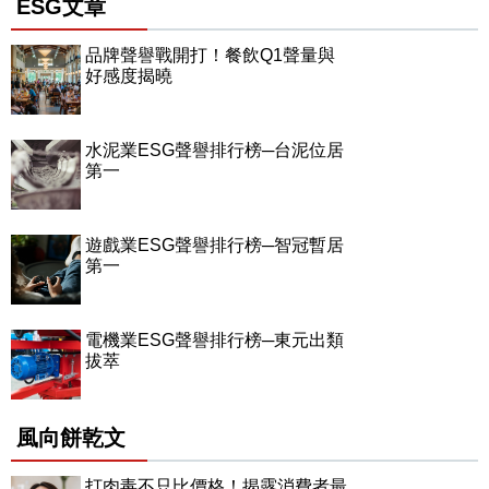
ESG文章
品牌聲譽戰開打！餐飲Q1聲量與
好感度揭曉
水泥業ESG聲譽排行榜─台泥位居
第一
遊戲業ESG聲譽排行榜─智冠暫居
第一
電機業ESG聲譽排行榜─東元出類
拔萃
風向餅乾文
打肉毒不只比價格！揭露消費者最