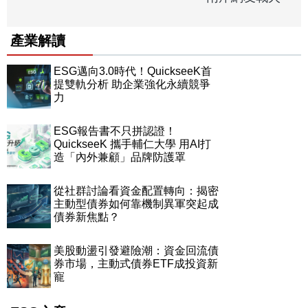
產業解讀
ESG邁向3.0時代！QuickseeK首
提雙軌分析 助企業強化永續競爭
力
ESG報告書不只拼認證！
QuickseeK 攜手輔仁大學 用AI打
造「內外兼顧」品牌防護罩
從社群討論看資金配置轉向：揭密
主動型債券如何靠機制異軍突起成
債券新焦點？
美股動盪引發避險潮：資金回流債
券市場，主動式債券ETF成投資新
寵