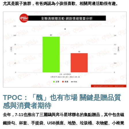
尤其是親子族群，有爸媽認為小孩很喜歡、相關周邊活動很有趣。
TPOC：「醜」也有市場 關鍵是贈品質
感與消費者期待
去年，7-11也推出了三麗鷗與戽斗星球聯名的集點贈品，其中包含磁
鐵掛勾、杯套、手提袋、USB插座、地墊、垃圾桶、衣物籃、小椅凳