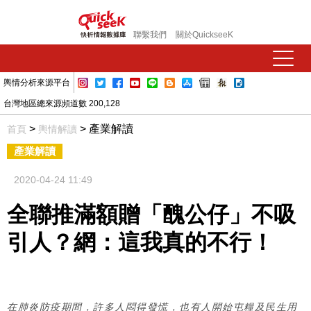
聯繫我們
關於QuickseeK
輿情分析來源平台
台灣地區總來源頻道數 200,128
>
> 產業解讀
首頁
輿情解讀
產業解讀
2020-04-24 11:49
全聯推滿額贈「醜公仔」不吸
引人？網：這我真的不行！
在肺炎防疫期間，許多人悶得發慌，也有人開始屯糧及民生用