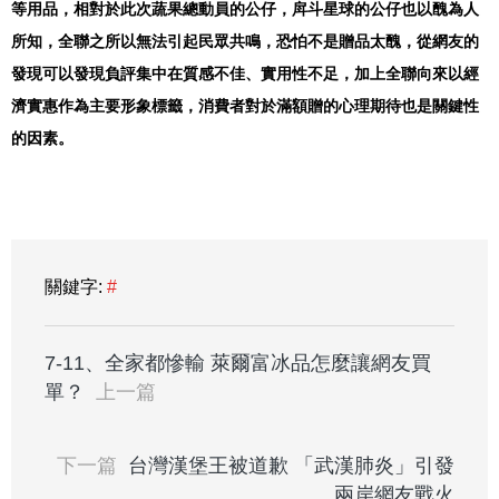
等用品，相對於此次蔬果總動員的公仔，戽斗星球的公仔也以醜為人
所知，全聯之所以無法引起民眾共鳴，恐怕不是贈品太醜，從網友的
發現可以發現負評集中在質感不佳、實用性不足，加上全聯向來以經
濟實惠作為主要形象標籤，消費者對於滿額贈的心理期待也是關鍵性
的因素。
關鍵字:
#
7-11、全家都慘輸 萊爾富冰品怎麼讓網友買
單？
上一篇
下一篇
台灣漢堡王被道歉 「武漢肺炎」引發
兩岸網友戰火