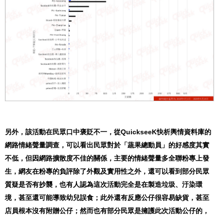
另外，該活動在民眾口中褒貶不一，從QuickseeK快析輿情資料庫的
網路情緒聲量調查，可以看出民眾對於「蔬果總動員」的好感度其實
不低，但因網路擴散度不佳的關係，主要的情緒聲量多全聯粉專上發
生，網友在粉專的負評除了外觀及實用性之外，還可以看到部分民眾
質疑是否有抄襲，也有人認為這次活動完全是在製造垃圾、汙染環
境，甚至還可能導致幼兒誤食；此外還有反應公仔很容易缺貨，甚至
店員根本沒有附贈公仔；然而也有部分民眾是擁護此次活動公仔的，