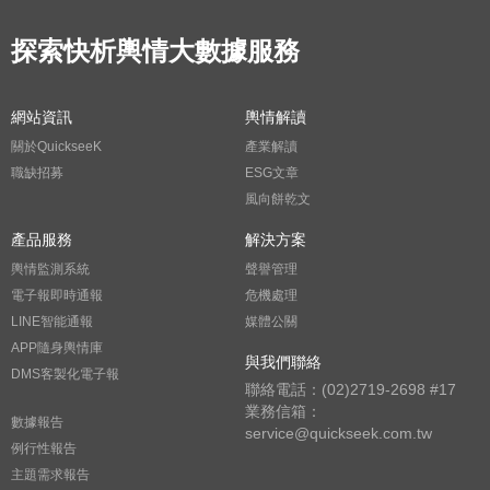
探索快析輿情大數據服務
網站資訊
輿情解讀
關於QuickseeK
產業解讀
職缺招募
ESG文章
風向餅乾文
產品服務
解決方案
輿情監測系統
聲譽管理
電子報即時通報
危機處理
LINE智能通報
媒體公關
APP隨身輿情庫
與我們聯絡
DMS客製化電子報
聯絡電話：(02)2719-2698 #17
業務信箱：
數據報告
service@quickseek.com.tw
例行性報告
主題需求報告