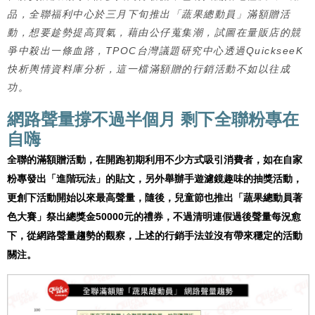
品，全聯福利中心於三月下旬推出「蔬果總動員」滿額贈活
動，想要趁勢提高買氣，藉由公仔蒐集潮，試圖在量販店的競
爭中殺出一條血路，TPOC台灣議題研究中心透過QuickseeK
快析輿情資料庫分析，這一檔滿額贈的行銷活動不如以往成
功。
網路聲量撐不過半個月
剩下全聯粉專在
自嗨
全聯的滿額贈活動，在開跑初期利用不少方式吸引消費者，如在自家
粉專發出「進階玩法」的貼文，另外舉辦手遊濾鏡趣味的抽獎活動，
更創下活動開始以來最高聲量，隨後，兒童節也推出「蔬果總動員著
色大賽」祭出總獎金50000元的禮券，不過清明連假過後聲量每況愈
下，從網路聲量趨勢的觀察，上述的行銷手法並沒有帶來穩定的活動
關注。