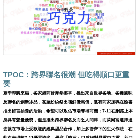
TPOC：跨界聯名很潮 但吃得順口更重
要
夏季即將來臨，各家超商皆摩拳擦掌，推出來自世界各地、各種風味
及聯名的創新冰品，甚至紛紛祭出嚐鮮優惠價，還有商家加碼在臉書
推出留言抽獎的活動，希望可以攻佔市場奪得商機；7-11在網路上本
身具有聲量優勢，但是推出跨界聯名反而乏人問津，而萊爾富選擇過
去就在市場上受歡迎的經典甜品合作，加上多管齊下的生火作法，在
此次表現較7-11優異許多，畢竟「吃冰」口感絕對是重中之重，新口