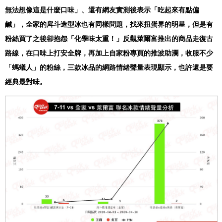
無法想像這是什麼口味」、還有網友實測後表示「吃起來有點偏
鹹」，全家的戽斗造型冰也有同樣問題，找來扭蛋界的明星，但是有
粉絲買了之後卻抱怨「化學味太重！」反觀萊爾富推出的商品走復古
路線，在口味上打安全牌，再加上自家粉專頁的推波助瀾，收服不少
「螞蟻人」的粉絲，三款冰品的網路情緒聲量表現顯示，也許還是要
經典最對味。