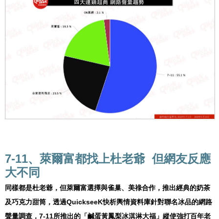
7-11、萊爾富都找上杜老爺 但網友反應
大不同
同樣都是杜老爺，但萊爾富選擇與雀巢、美祿合作，推出經典的奶茶
及巧克力甜筒，透過QuickseeK快析輿情資料庫針對聯名冰品的網路
聲量調查，7-11所推出的「鹹蛋黃鳳梨冰淇淋大福」縱使強打百年老