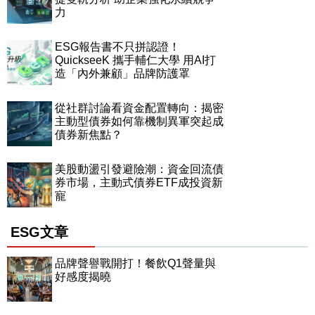
力
ESG報告書不只拼認證！
QuickseeK 攜手輔仁大學 用AI打
造「內外兼顧」品牌防護罩
從社群討論看資金配置轉向：揭密
主動型債券如何靠機制異軍突起成
債券新焦點？
美股動盪引發避險潮：資金回流債
券市場，主動式債券ETF成投資新
寵
ESG文章
品牌聲譽戰開打！餐飲Q1聲量與
好感度揭曉