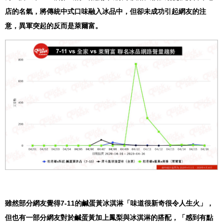
店的名氣，將傳統中式口味融入冰品中，但卻未成功引起網友的注
意，異軍突起的反而是萊爾富。
雖然部分網友覺得7-11的鹹蛋黃冰淇淋「味道很新奇很令人生火」，
但也有一部分網友對於鹹蛋黃加上鳳梨與冰淇淋的搭配，「感到有點