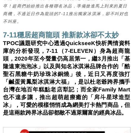
卒！超商們紛紛推出各種聯名冰品，準備搶進馬上到來的夏日
商機，不過近日作為龍頭的7-11推出獨家冰淇淋，卻不叫好也
不叫座。
7-11穩居超商龍頭 推新款冰卻不太妙
TPOC議題研究中心透過QuickseeK快析輿情資料
庫的分析發現，7-11（7-ELEVEN）身為超商龍
頭，2020年至今聲量仍高居第一，繼3月推出「基
隆遠東泡泡冰」以及與知名冰淇淋品牌合作的「酷
聖石黑糖牛奶珍珠冰銅燒」後，近日又再度強打
「鹹蛋黃鳳梨冰淇淋大福」，是以杜老爺跨界攜手
台灣在地百年糕點老店犁記；而全家Family Mart
也不遑多讓，推出超萌超療癒的「
戽斗星球造型
冰
」，可愛的模樣悄悄成為網美打卡熱門商品，但
是這兩款跨界冰品卻都敵不過萊爾富的經典冰品。