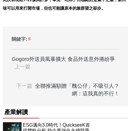
味可以用來打開市場，但也可能讓原本的族群望之卻步。
關鍵字:
#
Gogoro外送員風暴擴大 食品外送意外捲紛爭
上一篇
下一篇
全聯推滿額贈「醜公仔」不吸引人？
網：這我真的不行！
產業解讀
ESG邁向3.0時代！QuickseeK首
提雙軌分析 助企業強化永續競爭