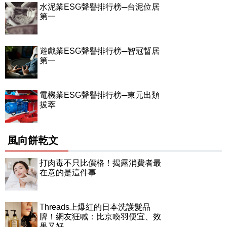
水泥業ESG聲譽排行榜─台泥位居
第一
遊戲業ESG聲譽排行榜─智冠暫居
第一
電機業ESG聲譽排行榜─東元出類
拔萃
風向餅乾文
打肉毒不只比價格！揭露消費者最
在意的是這件事
Threads上爆紅的日本洗護髮品
牌！網友狂喊：比京喚羽便宜、效
果又好