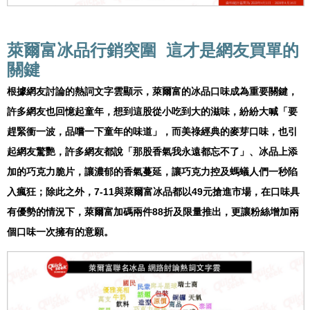
萊爾富冰品行銷突圍 這才是網友買單的
關鍵
根據網友討論的熱詞文字雲顯示，萊爾富的冰品口味成為重要關鍵，
許多網友也回憶起童年，想到這股從小吃到大的滋味，紛紛大喊「要
趕緊衝一波，品嚐一下童年的味道」，而美祿經典的麥芽口味，也引
起網友驚艷，許多網友都說「那股香氣我永遠都忘不了」、冰品上添
加的巧克力脆片，讓濃郁的香氣蔓延，讓巧克力控及螞蟻人們一秒陷
入瘋狂；除此之外，7-11與萊爾富冰品都以49元搶進市場，在口味具
有優勢的情況下，萊爾富加碼兩件88折及限量推出，更讓粉絲增加兩
個口味一次擁有的意願。