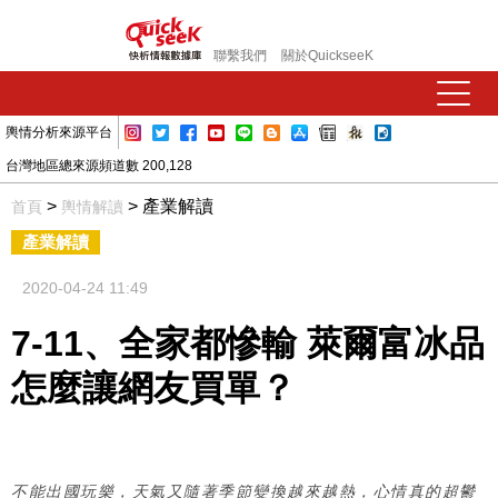
聯繫我們
關於QuickseeK
輿情分析來源平台
台灣地區總來源頻道數 200,128
>
> 產業解讀
首頁
輿情解讀
產業解讀
2020-04-24 11:49
7-11、全家都慘輸 萊爾富冰品
怎麼讓網友買單？
不能出國玩樂，天氣又隨著季節變換越來越熱，心情真的超鬱