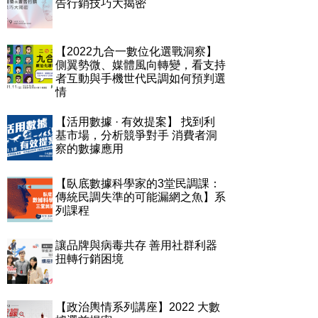
告行銷技巧大揭密
【2022九合一數位化選戰洞察】
側翼勢微、媒體風向轉變，看支持
者互動與手機世代民調如何預判選
情
【活用數據 · 有效提案】 找到利
基市場，分析競爭對手 消費者洞
察的數據應用
【臥底數據科學家的3堂民調課：
傳統民調失準的可能漏網之魚】系
列課程
讓品牌與病毒共存 善用社群利器
扭轉行銷困境
【政治輿情系列講座】2022 大數