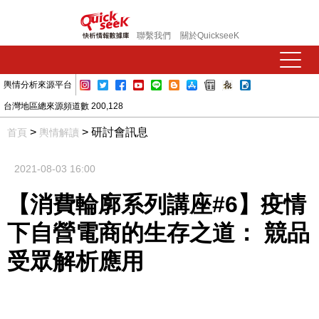
聯繫我們
關於QuickseeK
輿情分析來源平台
台灣地區總來源頻道數 200,128
>
> 研討會訊息
首頁
輿情解讀
2021-08-03 16:00
【消費輪廓系列講座#6】疫情
下自營電商的生存之道： 競品
受眾解析應用