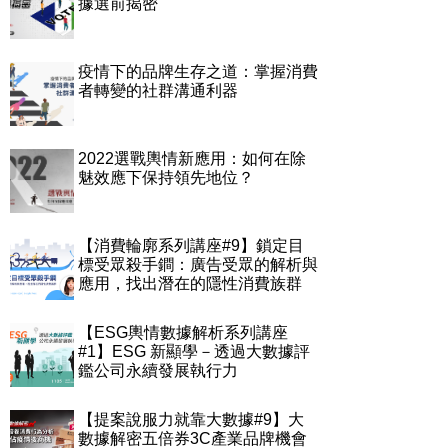
據選前揭密
疫情下的品牌生存之道：掌握消費
者轉變的社群溝通利器
2022選戰輿情新應用：如何在除
魅效應下保持領先地位？
【消費輪廓系列講座#9】鎖定目
標受眾殺手鐧：廣告受眾的解析與
應用，找出潛在的隱性消費族群
【ESG輿情數據解析系列講座
#1】ESG 新顯學－透過大數據評
鑑公司永續發展執行力
【提案說服力就靠大數據#9】大
數據解密五倍券3C產業品牌機會