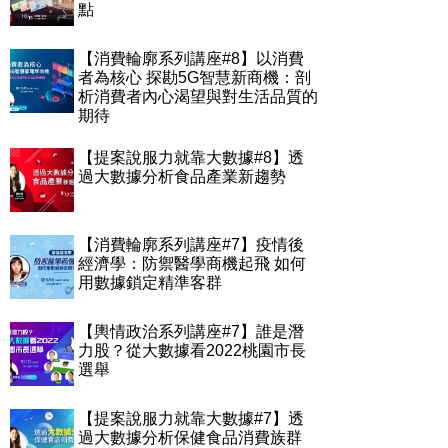
點
【消費輪廓系列講座#8】以消費
者為核心 探勘5G智慧新商機：剖
析消費者內心渴望與對生活品質的
期待
【提案說服力就靠大數據#8】透
過大數據分析食品產業新趨勢
【消費輪廓系列講座#7】疫情後
經濟學：防禦醫學商機起飛 如何
用數據鎖定精準客群
【輿情政治系列講座#7】誰是潛
力股？從大數據看2022桃園市長
選舉
【提案說服力就靠大數據#7】透
過大數據分析保健食品消費族群