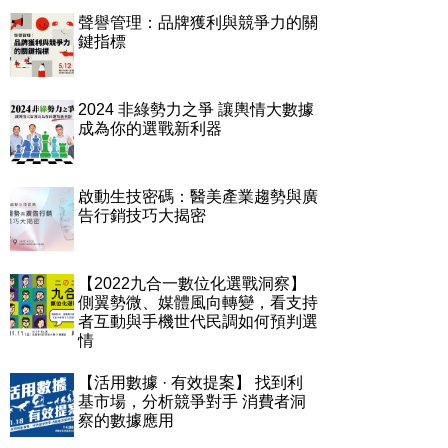
聲譽管理：品牌獲利與競爭力的關
鍵指標
2024 非綠勢力之爭 讓輿情大數據
成為你的選戰新利器
啟動生技密碼：醫美產業趨勢與廣
告行銷技巧大揭密
【2022九合一數位化選戰洞察】
側翼勢微、媒體風向轉變，看支持
者互動與手機世代民調如何預判選
情
【活用數據 · 有效提案】 找到利
基市場，分析競爭對手 消費者洞
察的數據應用