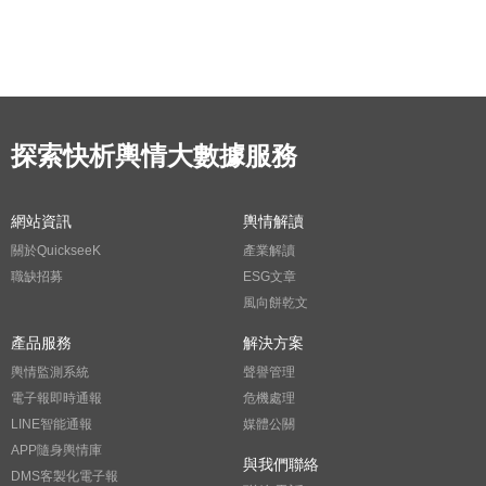
探索快析輿情大數據服務
網站資訊
輿情解讀
關於QuickseeK
產業解讀
職缺招募
ESG文章
風向餅乾文
產品服務
解決方案
輿情監測系統
聲譽管理
電子報即時通報
危機處理
LINE智能通報
媒體公關
APP隨身輿情庫
與我們聯絡
DMS客製化電子報