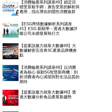
【消費輪廓系列講座#9】鎖定目
標受眾殺手鐧：廣告受眾的解析與
應用，找出潛在的隱性消費族群
【ESG輿情數據解析系列講座
#1】ESG 新顯學－透過大數據評
鑑公司永續發展執行力
【提案說服力就靠大數據#9】大
數據解密五倍券3C產業品牌機會
點
【消費輪廓系列講座#8】以消費
者為核心 探勘5G智慧新商機：剖
析消費者內心渴望與對生活品質的
期待
【提案說服力就靠大數據#8】透
過大數據分析食品產業新趨勢