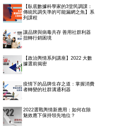
【臥底數據科學家的3堂民調課：
傳統民調失準的可能漏網之魚】系
列課程
讓品牌與病毒共存 善用社群利器
扭轉行銷困境
【政治輿情系列講座】2022 大數
據選前揭密
疫情下的品牌生存之道：掌握消費
者轉變的社群溝通利器
2022選戰輿情新應用：如何在除
魅效應下保持領先地位？