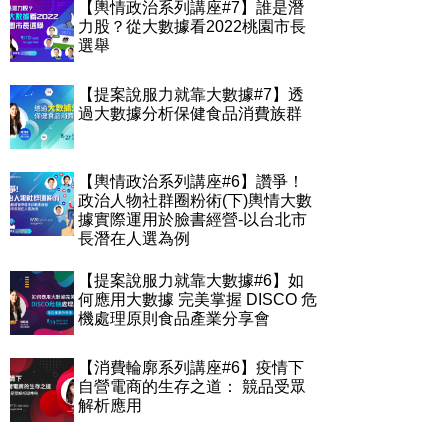
【輿情政治系列講座#7】誰是潛
力股？從大數據看2022桃園市長
選舉
【提案說服力就靠大數據#7】透
過大數據分析保健食品消費族群
【輿情政治系列講座#6】讚爭！
政治人物社群圈粉術(下)輿情大數
據實際運用於臉書經營-以台北市
長潛在人選為例
【提案說服力就靠大數據#6】如
何應用大數據 完美掌握 DISCO 危
機處理原則食品產業分享會
【消費輪廓系列講座#6】疫情下
自營電商的生存之道： 競品受眾
解析應用