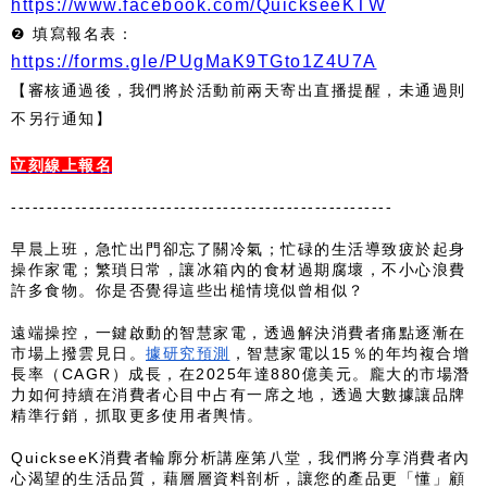
https://www.facebook.com/QuickseeKTW
❷ 填寫報名表：
https://forms.gle/PUgMaK9TGto1Z4U7A
【審核通過後，我們將於活動前兩天寄出直播提醒，未通過則
不另行通知】
立刻線上報名
------------------------------------------------------
早晨上班，急忙出門卻忘了關冷氣；忙碌的生活導致疲於起身
操作家電；繁瑣日常，讓冰箱內的食材過期腐壞，不小心浪費
許多食物。你是否覺得這些出槌情境似曾相似？
遠端操控，一鍵啟動的智慧家電，透過解決消費者痛點逐漸在
市場上撥雲見日。
據研究預測
，智慧家電以15％的年均複合增
長率（CAGR）成長，在2025年達880億美元。龐大的市場潛
力如何持續在消費者心目中占有一席之地，透過大數據讓品牌
精準行銷，抓取更多使用者輿情。
QuickseeK消費者輪廓分析講座第八堂，我們將分享消費者內
心渴望的生活品質，藉層層資料剖析，讓您的產品更「懂」顧