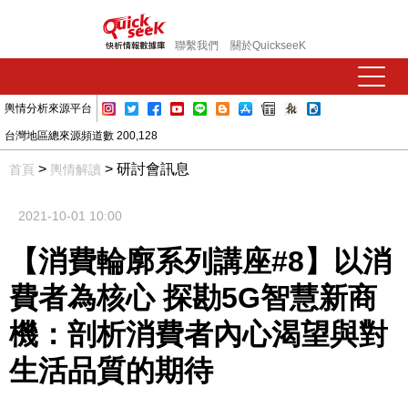
聯繫我們
關於QuickseeK
輿情分析來源平台
台灣地區總來源頻道數 200,128
>
> 研討會訊息
首頁
輿情解讀
2021-10-01 10:00
【消費輪廓系列講座#8】以消
費者為核心 探勘5G智慧新商
機：剖析消費者內心渴望與對
生活品質的期待