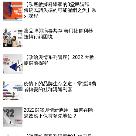
【臥底數據科學家的3堂民調課：
傳統民調失準的可能漏網之魚】系
列課程
讓品牌與病毒共存 善用社群利器
扭轉行銷困境
【政治輿情系列講座】2022 大數
據選前揭密
疫情下的品牌生存之道：掌握消費
者轉變的社群溝通利器
2022選戰輿情新應用：如何在除
魅效應下保持領先地位？