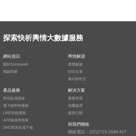
探索快析輿情大數據服務
網站資訊
輿情解讀
關於QuickseeK
產業解讀
職缺招募
ESG文章
風向餅乾文
產品服務
解決方案
輿情監測系統
聲譽管理
電子報即時通報
危機處理
LINE智能通報
媒體公關
APP隨身輿情庫
與我們聯絡
DMS客製化電子報
聯絡電話：(02)2719-2698 #17