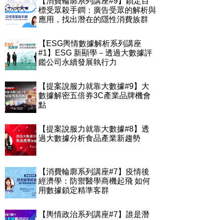
【消費輪廓系列講座#9】鎖定目
標受眾殺手鐧：廣告受眾的解析與
應用，找出潛在的隱性消費族群
【ESG輿情數據解析系列講座
#1】ESG 新顯學－透過大數據評
鑑公司永續發展執行力
【提案說服力就靠大數據#9】大
數據解密五倍券3C產業品牌機會
點
【提案說服力就靠大數據#8】透
過大數據分析食品產業新趨勢
【消費輪廓系列講座#7】疫情後
經濟學：防禦醫學商機起飛 如何
用數據鎖定精準客群
【輿情政治系列講座#7】誰是潛