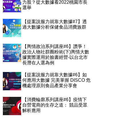
力股？從大數據看2022桃園市長
選舉
【提案說服力就靠大數據#7】透
過大數據分析保健食品消費族群
【輿情政治系列講座#6】讚爭！
政治人物社群圈粉術(下)輿情大數
據實際運用於臉書經營-以台北市
長潛在人選為例
【提案說服力就靠大數據#6】如
何應用大數據 完美掌握 DISCO 危
機處理原則食品產業分享會
【消費輪廓系列講座#6】疫情下
自營電商的生存之道： 競品受眾
解析應用