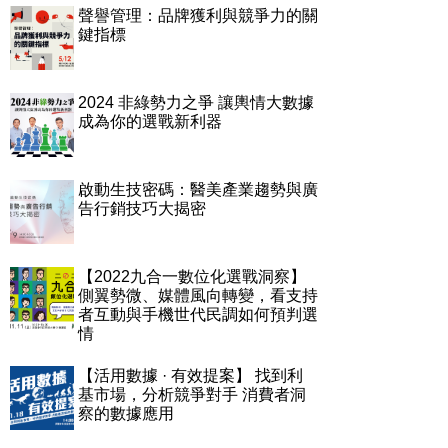
聲譽管理：品牌獲利與競爭力的關
鍵指標
2024 非綠勢力之爭 讓輿情大數據
成為你的選戰新利器
啟動生技密碼：醫美產業趨勢與廣
告行銷技巧大揭密
【2022九合一數位化選戰洞察】
側翼勢微、媒體風向轉變，看支持
者互動與手機世代民調如何預判選
情
【活用數據 · 有效提案】 找到利
基市場，分析競爭對手 消費者洞
察的數據應用