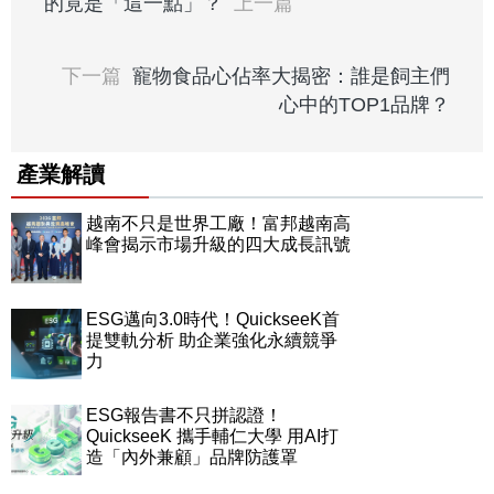
的竟是「這一點」？
上一篇
下一篇
寵物食品心佔率大揭密：誰是飼主們
心中的TOP1品牌？
產業解讀
越南不只是世界工廠！富邦越南高
峰會揭示市場升級的四大成長訊號
ESG邁向3.0時代！QuickseeK首
提雙軌分析 助企業強化永續競爭
力
ESG報告書不只拼認證！
QuickseeK 攜手輔仁大學 用AI打
造「內外兼顧」品牌防護罩