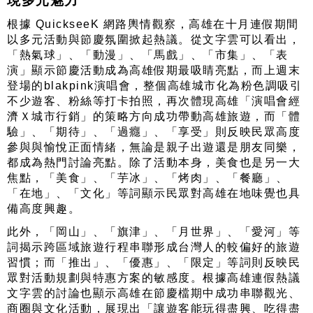
現多元魅力
根據 QuickseeK 網路輿情觀察，高雄在十月連假期間
以多元活動與節慶氛圍掀起熱議。從文字雲可以看出，
「熱氣球」、「動漫」、「馬戲」、「市集」、「表
演」顯示節慶活動成為高雄假期最吸睛亮點，而上週末
登場的blakpink演唱會，整個高雄城市化為粉色調吸引
不少遊客、粉絲等打卡拍照，再次體現高雄「演唱會經
濟Ｘ城市行銷」的策略方向成功帶動高雄旅遊，而「體
驗」、「期待」、「過癮」、「享受」則反映民眾高度
參與與愉悅正面情緒，無論是親子出遊還是朋友同樂，
都成為熱門討論亮點。除了活動本身，美食也是另一大
焦點，「美食」、「芋冰」、「烤肉」、「餐廳」、
「在地」、「文化」等詞顯示民眾對高雄在地味覺也具
備高度興趣。
此外，「岡山」、「旗津」、「月世界」、「愛河」等
詞揭示跨區域旅遊行程串聯形成台灣人的較偏好的旅遊
習慣；而「推出」、「優惠」、「限定」等詞則反映民
眾對活動規劃與特惠方案的敏感度。根據高雄連假熱議
文字雲的討論也顯示高雄在節慶檔期中成功串聯觀光、
商圈與文化活動，展現出「讓遊客能玩得盡興、吃得盡