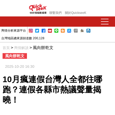
聯繫我們
關於QuickseeK
輿情分析來源平台
台灣地區總來源頻道數 200,128
>
> 風向餅乾文
首頁
輿情解讀
風向餅乾文
2025-10-20 16:30
10月瘋連假台灣人全都往哪
跑？連假各縣市熱議聲量揭
曉！