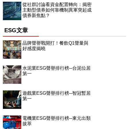
從社群討論看資金配置轉向：揭密
主動型債券如何靠機制異軍突起成
債券新焦點？
ESG文章
品牌聲譽戰開打！餐飲Q1聲量與
好感度揭曉
水泥業ESG聲譽排行榜─台泥位居
第一
遊戲業ESG聲譽排行榜─智冠暫居
第一
電機業ESG聲譽排行榜─東元出類
拔萃