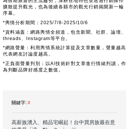
為假期旅遊的主流趨勢，深耕在地特色並透過行銷操作
擴散提升觀光，也為後續各縣市的觀光行銷揭開新一輪
序幕。
*輿情分析期間：2025/7/8-2025/10/6
*資料涵蓋：網路輿情全頻道，包含新聞、社群、論壇、
threads、Instagram等平台。
*網路聲量：利用輿情系統計算提及文章數量，聲量越高
代表網友討論度越高。
*正負面聲量判別：以AI技術針對文章進行情緒判讀，作
為判斷品牌好感度之數值。
關鍵字:
#
高薪族湧入、精品宅崛起！台中買房族最在意