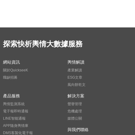
探索快析輿情大數據服務
網站資訊
輿情解讀
關於QuickseeK
產業解讀
職缺招募
ESG文章
風向餅乾文
產品服務
解決方案
輿情監測系統
聲譽管理
電子報即時通報
危機處理
LINE智能通報
媒體公關
APP隨身輿情庫
與我們聯絡
DMS客製化電子報