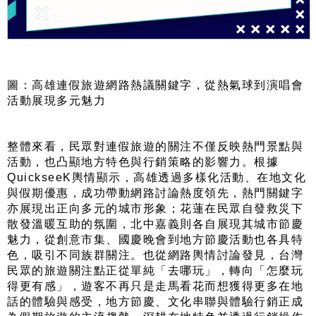
圖：高雄連假旅遊網路熱議關鍵字，從熱氣球到演唱會
活動展現多元魅力
整體來看，民眾對連假旅遊的關注不僅反映熱門景點與
活動，也凸顯地方特色與行銷策略的影響力。根據
QuickseeK輿情顯示，高雄透過多樣化活動、在地文化
與假期優惠，成功帶動網路討論熱度領先，熱門關鍵字
亦展現出正向多元的城市形象；花蓮在民眾自發救災下
散發溫暖互助的氛圍，北中嘉義則各自展現其城市節慶
魅力，從創意市集、國慶晚會到地方節慶活動也各具特
色，吸引不同族群關注。也從網路輿情討論發見，台灣
民眾的旅遊關注點正從單純「去哪玩」，轉向「怎麼玩
得更有感」，遊客不再只是走馬看花而想獲得更多在地
話的體驗與感受，地方節慶、文化串聯與體驗行銷正成