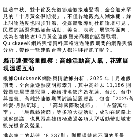
隨著中秋、雙十節及光復節連假接連登場，全台迎來罕
見的「十月黃金假期潮」，不僅各地觀光人潮爆棚，線
上討論熱度也同步升溫。從媒體報導到社群論壇可見，
民眾的話題焦點涵蓋活動、美食、表演、展覽等面向，
成為各地搶攻10月黃金連假觀光商機的話題戰場。
QuickseeK網路輿情資料庫將透過連假期間的網路輿情
分析，帶你一覽連假台灣人都往哪裡跑了呢？。
縣市連假聲量觀察：高雄活動高人氣，花蓮展
現溫暖互助
根據QuickseeK網路輿情數據分析，2025 年十月連假
期間，全台旅遊熱度明顯攀升，其中高雄以 11,186 則
聲量穩居聲量冠軍，後續排名依序為花蓮、台北、台中
與嘉義。高雄於連假期間討論話題豐富，包含「2025高
雄愛‧月熱氣球」、「高雄國際動漫節」、「左營萬年
季」、「馬戲藝術節」等多項大型活動，成功在網路上
掀起熱議，也見證高雄積極透過各項大型活動帶動城市
觀光機會及聲量。
排名第二的花蓮（8,337則）則展現截然不同的風景，