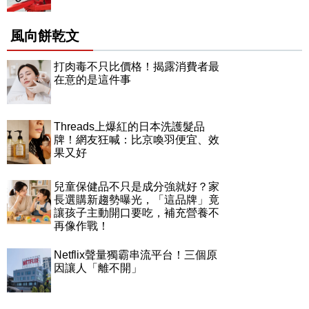
風向餅乾文
打肉毒不只比價格！揭露消費者最
在意的是這件事
Threads上爆紅的日本洗護髮品
牌！網友狂喊：比京喚羽便宜、效
果又好
兒童保健品不只是成分強就好？家
長選購新趨勢曝光，「這品牌」竟
讓孩子主動開口要吃，補充營養不
再像作戰！
Netflix聲量獨霸串流平台！三個原
因讓人「離不開」