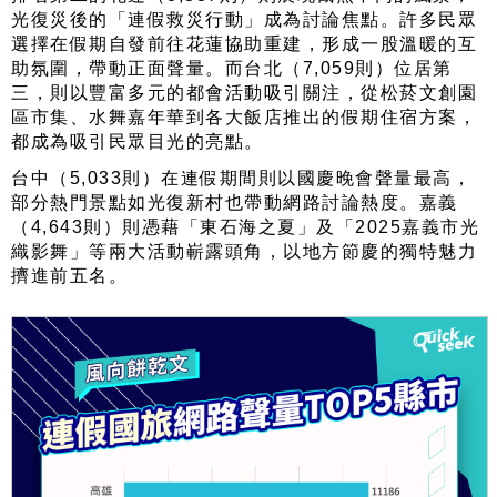
光復災後的「連假救災行動」成為討論焦點。許多民眾
選擇在假期自發前往花蓮協助重建，形成一股溫暖的互
助氛圍，帶動正面聲量。而台北（7,059則）位居第
三，則以豐富多元的都會活動吸引關注，從松菸文創園
區市集、水舞嘉年華到各大飯店推出的假期住宿方案，
都成為吸引民眾目光的亮點。
台中（5,033則）在連假期間則以國慶晚會聲量最高，
部分熱門景點如光復新村也帶動網路討論熱度。嘉義
（4,643則）則憑藉「東石海之夏」及「2025嘉義市光
織影舞」等兩大活動嶄露頭角，以地方節慶的獨特魅力
擠進前五名。