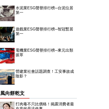
水泥業ESG聲譽排行榜─台泥位居
第一
遊戲業ESG聲譽排行榜─智冠暫居
第一
電機業ESG聲譽排行榜─東元出類
拔萃
營建業社會話題調查！工安事故成
陰影？
風向餅乾文
打肉毒不只比價格！揭露消費者最
在意的是這件事