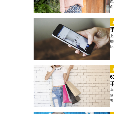
而
而
品
品
著
蜜
上
根
比
勢
A
的
水
今
物
五
表
立