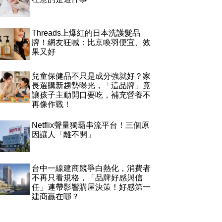
Threads上爆紅的日本洗護髮品
牌！網友狂喊：比京喚羽便宜、效
果又好
兒童保健品不只是成分強就好？家
長選購新趨勢曝光，「這品牌」竟
讓孩子主動開口要吃，補充營養不
再像作戰！
Netflix聲量獨霸串流平台！三個原
因讓人「離不開」
台中一線建商競爭白熱化，消費者
不再只看規格，「品牌好感與信
任」連帶影響購屋決策！好感第一
建商贏在哪？