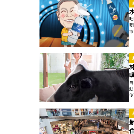
拍
搶
旺
受
市
罰
旺集
度
近
自
動
使
年
過
用？ 前五大鮮乳品牌競爭 林鳳營
心