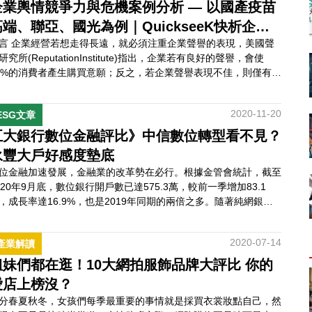
S，So…
企業輿情競爭力與危機案例分析 — 以國產疫苗
高端、聯亞、國光為例｜QuickseeK快析企業
言 企業經營若想走得長遠，就必須注重企業聲譽的表現，美國聲
輿情
研究所(ReputationInstitute)指出，企業若有良好的聲譽，會使
8%的消費者產生購買意願；反之，若企業聲譽表現不佳，則僅有
%的人會予以支持。除此之外，調查顯示超過七成的企業領導者認
，管理好公司的聲譽比過往任何時候都重要。 尤其是在COVID-19
2020-11-20
ESG文章
情肆虐全球的當前，許多線下實體活動都轉移至線上進行，消費者
多的是近用…
五大銀行數位金融評比》中信數位轉型看不見？
永豐大戶好感度墊底
位金融加速發展，金融業的改革勢在必行。根據金管會統計，截至
020年9月底，數位銀行開戶數已達575.3萬，較前一季增加83.1
，成長率達16.9%，也是2019年同期的兩倍之多。隨著純網銀開
進入倒數，各家銀行數位金融競爭勢必將越來越激烈，競爭力不足
產品終將被市場淘汰，QuickseeK快析輿情資料庫將剖析目前五大
2020-07-14
產業解讀
行數位金融服務戰況如何？ATM面臨需求衰退數位金融時代來臨
觀目前四大數位…
姐妹們都在逛！10大網拍服飾品牌大評比 你的
愛店上榜沒？
分春夏秋冬，女孩們每季最重要的事情就是採買衣裳妝點自己，然