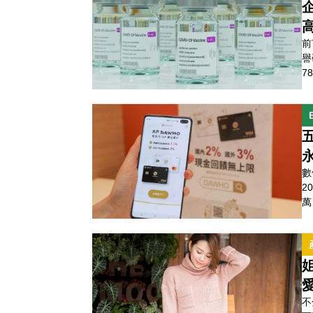
（
前
譽
7
9
為
疫
更
數
2
萬
業
的
銀
綜
不