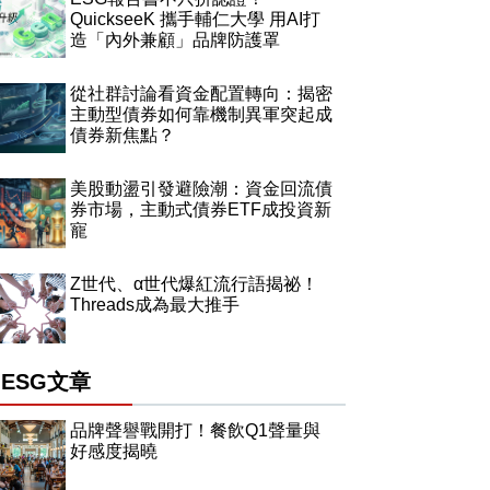
QuickseeK 攜手輔仁大學 用AI打
造「內外兼顧」品牌防護罩
從社群討論看資金配置轉向：揭密
主動型債券如何靠機制異軍突起成
債券新焦點？
美股動盪引發避險潮：資金回流債
券市場，主動式債券ETF成投資新
寵
Z世代、α世代爆紅流行語揭祕！
Threads成為最大推手
ESG文章
品牌聲譽戰開打！餐飲Q1聲量與
好感度揭曉