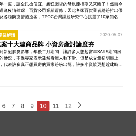
年一度，讓全民搶便宜、瘋狂囤貨的母親節檔期又來臨了！然而今
遭逢疫情肆虐，百貨公司業績蕭條，因此各家百貨業者紛紛推出優
及各種防疫措施搶客，TPOC台灣議題研究中心挑選了10家知名的
貨，分析大型百貨如何在母親節的活動檔期穩住業績。 新光三越
量領先百貨結合電商、異國商品搶客TPOC台灣議題研究中心根據
2020-05-07
產業解讀
uickseeK快析輿情資料庫的分析，百貨龍頭新光三越依舊穩居第
，且網路聲量無人出其…
推案十大建商品牌 小資房產討論度夯
到新冠肺炎影響，年後二月期間，讓許多人想起當年SARS期間房
的慘況，不過專家表示雖然看屋人數下滑、但是成交量卻明顯上
，代表許多真正想買房的買家紛紛出籠，許多小資族更想趁此時晉
「有殼族」，根據TPOC台灣議題研究中心透過QuickseeK快析輿
資料庫的觀察，小資族可能是近期的主力買家，入手門檻低的預售
今年的聲量悄悄抬升。 興富發聲量強勢輕豪宅、低自備討論度
QuickseeK快析…
6
7
8
9
10
11
12