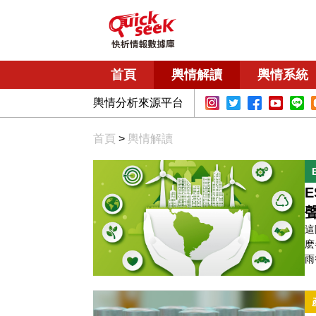
首頁
輿情解讀
輿情系統
輿情分析來源平台
首頁
>
輿情解讀
E
這
麽
雨
議
題！ 一、什麼是ESG？為什麼E
文