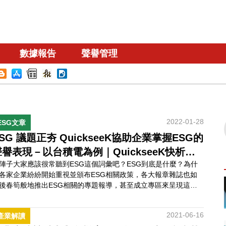
數據報告
聲譽管理
2022-01-28
ESG文章
SG 議題正夯 QuickseeK協助企業掌握ESG的
聲譽表現－以台積電為例｜QuickseeK快析企
陣子大家應該很常聽到ESG這個詞彙吧？ESG到底是什麼？為什
業輿情
各家企業紛紛開始重視並頒布ESG相關政策，各大報章雜誌也如
後春筍般地推出ESG相關的專題報導，甚至成立專區來呈現這個
題呢？QuickseeK快析企業輿情馬上帶大家來認識這個正夯的議
SG議題現在這麼夯？ESG為3個英
2021-06-16
產業解讀
單字的縮寫，分別為環境保護（E，Environment）、社會責任