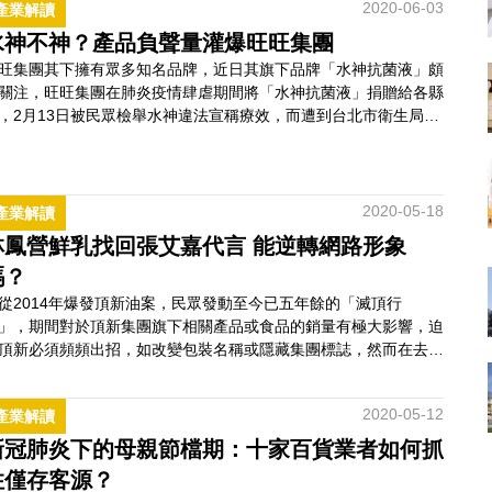
2020-06-03
產業解讀
賣、蝦皮、MOMO、PChome、Yahoo商城）的網路競爭，近年
進台灣市場的蝦皮購物…
水神不神？產品負聲量灌爆旺旺集團
旺集團其下擁有眾多知名品牌，近日其旗下品牌「水神抗菌液」頗
關注，旺旺集團在肺炎疫情肆虐期間將「水神抗菌液」捐贈給各縣
，2月13日被民眾檢舉水神違法宣稱療效，而遭到台北市衛生局開
。經過TPOC台灣議題研究中心觀察，「水神抗菌液」近期佔據旺
團中的品牌表現的關鍵地位。 旺旺集團聲量波動明顯水神討論
高TPOC台灣議題研究中心藉由QuickseeK快析輿情資料庫分析，
半年「旺旺集團」的…
2020-05-18
產業解讀
林鳳營鮮乳找回張艾嘉代言 能逆轉網路形象
嗎？
從2014年爆發頂新油案，民眾發動至今已五年餘的「滅頂行
」，期間對於頂新集團旗下相關產品或食品的銷量有極大影響，迫
頂新必須頻頻出招，如改變包裝名稱或隱藏集團標誌，然而在去年
底，頂新旗下的林鳳營鮮乳，找回首位代言人－張艾嘉回歸代言，
去琅琅上口的廣告詞「家裡好像養了一頭牛」是否會再次發揮作
2020-05-12
產業解讀
好感度墊底TPOC台灣議題研究中
藉由QuickseeK快析輿情資…
新冠肺炎下的母親節檔期：十家百貨業者如何抓
住僅存客源？