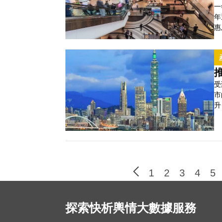
一
年
惠
百
聲
Q
一
受
市
升
身
情
屋在
高
1
2
3
4
5
探索快析輿情大數據服務