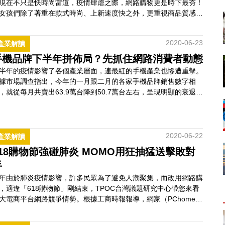
現在不只是快時尚當道，疫情肆虐之際，網路購物更是時下最夯！
女孩們除了著重在款式時尚、上新速度快之外，更重視商品質感、
牌服務、出貨速度、以及高cp值，然而大多數網拍的品質以及實
落差度都被網友所詬病，甚至也有許多賣家規避消保法，售後總想
2020-06-23
產業解讀
鑽法律漏洞，這就讓我們來看看2020年上半年度，網路上十間閨
們都在討論的台灣平價質感服飾品牌。W…
手機品牌下半年拼佈局？先抓住網路消費者動態
半年的疫情影響了各個產業層面，連最紅的手機產業也慘遭重擊。
據市場調查指出，今年的一月跟二月的各家手機品牌銷售數字相
，就從每月共賣出63.9萬台降到50.7萬台左右，呈現明顯的衰退趨
。透過QuickseeK快析輿情資料庫分析發現，前十大手機品牌中，
pple、小米、HTC跟Samsung是今年初到現在半年來討論聲量最高
幾支手機品牌，而針對現今消費者所重視的螢幕、相機、電池、防
及售價等各別…
2020-06-22
產業解讀
618購物節強碰肺炎 MOMO用狂抽猛送擊敗對
手
年由於肺炎疫情影響，許多民眾為了避免人潮聚集，而改用網路購
，適逢「618購物節」剛結束，TPOC台灣議題研究中心帶您來看
大電商平台網路競爭情勢。根據工商時報報導，網家（PChome）
示各類商品，業績在今年都有大幅度成長。Momo購物也在今年成
「富升物流」以消化爆量的訂單。根據分析，國內五大電商（露天