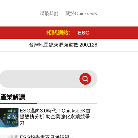
聯繫我們
關於QuickseeK
相關網站:
ESG
台灣地區總來源頻道數 200,128
產業解讀
ESG邁向3.0時代！QuickseeK首
提雙軌分析 助企業強化永續競爭
力
ESG報告書不只拼認證！